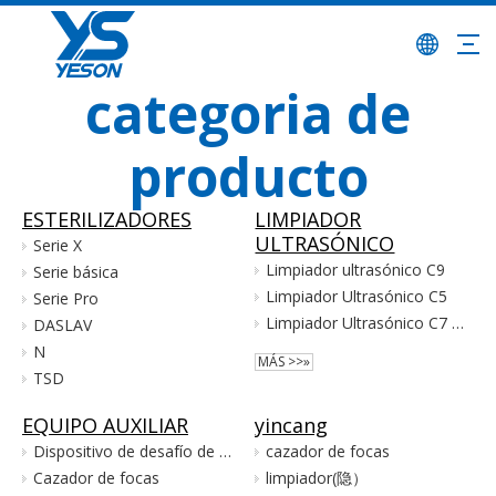
categoria de
producto
ESTERILIZADORES
LIMPIADOR
ULTRASÓNICO
Serie X
Limpiador ultrasónico C9
Serie básica
Limpiador Ultrasónico C5
Serie Pro
Limpiador Ultrasónico C7 Laboratorios Hospitalarios de Doble Tanque de Gran Capacidad
DASLAV
N
MÁS >>»
TSD
EQUIPO AUXILIAR
yincang
Dispositivo de desafío de proceso
cazador de focas
Cazador de focas
limpiador(隐）