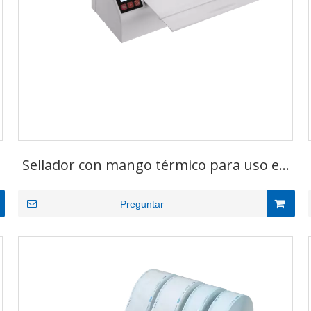
Sellador con mango térmico para uso en
medicamentos
Preguntar