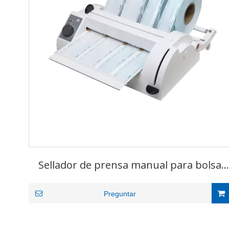
Sellador de prensa manual para bolsa
estéril
Preguntar