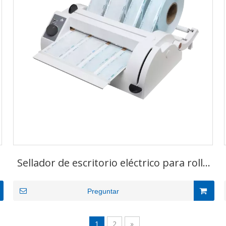
Sellador de escritorio eléctrico para rollo
de bolsa estéril
Preguntar
1
2
»