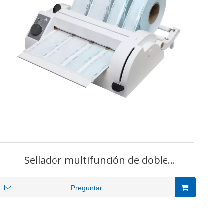
Sellador multifunción de doble
deslizamiento para esterilización
Preguntar