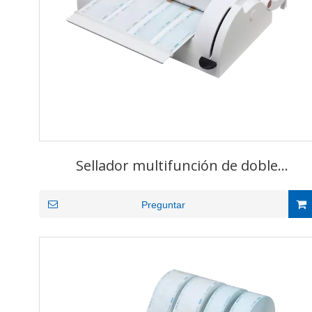
Sellador multifunción de doble
deslizamiento para clínicas dentales
Preguntar