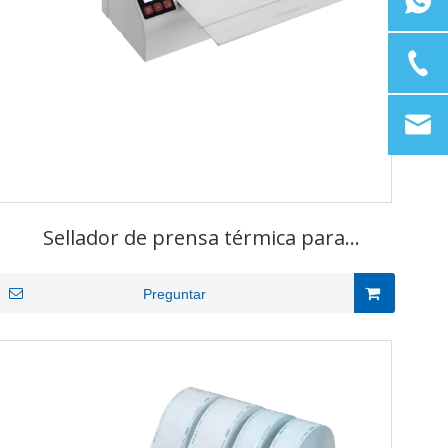
Sellador de prensa térmica para
esterilización
Preguntar