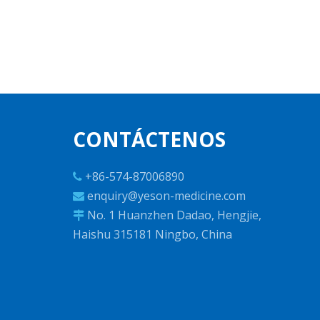
CONTÁCTENOS
+86-574-87006890

enquiry@yeson-medicine.com

No. 1 Huanzhen Dadao, Hengjie,

Haishu 315181 Ningbo, China