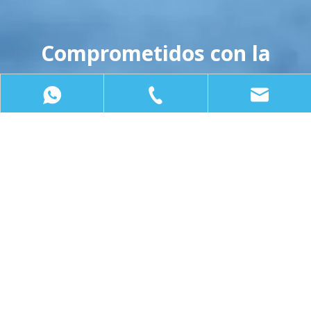
Comprometidos con la
creación de un espacio de
desinfección eficiente para
los usuarios
+8615858406926
+86 -574-87006890
enquiry@yeson-medic
LEE MAS
PRODUCTOS