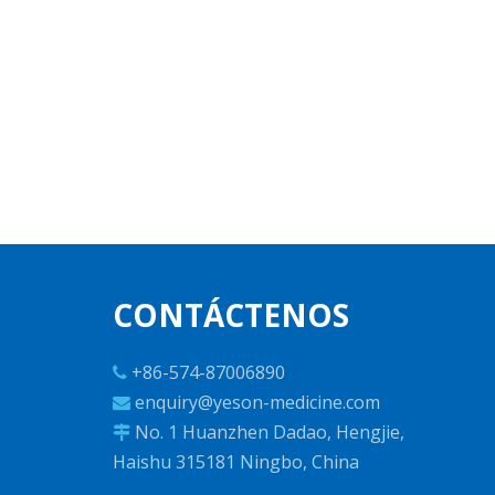
CONTÁCTENOS
+86-574-87006890

enquiry@yeson-medicine.com

No. 1 Huanzhen Dadao, Hengjie,

Haishu 315181 Ningbo, China