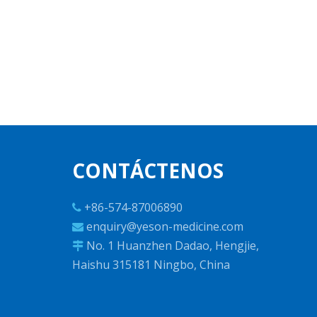
CONTÁCTENOS
+86-574-87006890

enquiry@yeson-medicine.com

No. 1 Huanzhen Dadao, Hengjie,

Haishu 315181 Ningbo, China