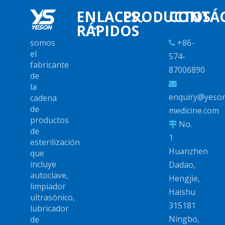
ENLACES
PRODUCTOS
CONTÁ
RÁPIDOS
+86-
somos

el
574-
fabricante
87006890
de

la
enquiry@yeso
cadena
de
medicine.com
productos
No.

de
1
esterilización
Huanzhen
que
incluye
Dadao,
autoclave,
Hengjie,
limpiador
Haishu
ultrasónico,
315181
lubricador
Ningbo,
de